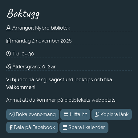
Boktugg
Arrangör: Nybro bibliotek
måndag 2 november 2026
Tid:
09:30
Åldersgräns: 0-2 år
Vi bjuder på sång, sagostund, boktips och fika.
Välkommen!
Anmäl att du kommer på bibliotekets webbplats.
Boka evenemang
Hitta hit
Kopiera länk
Dela på Facebook
Spara i kalender