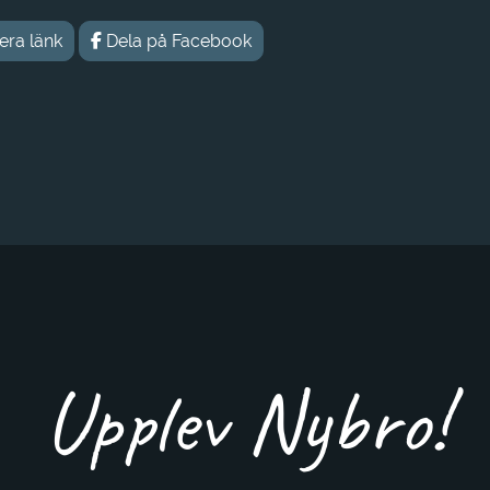
era länk
Dela på Facebook
Upplev Nybro!