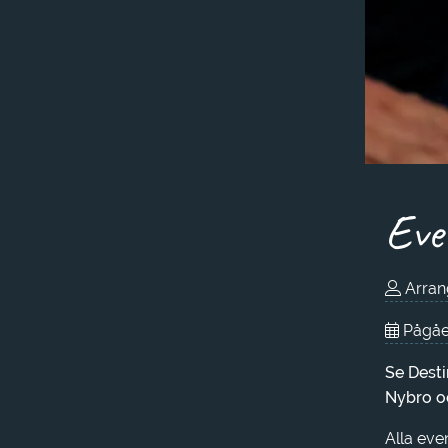
Eve
Arrang
Pågåe
Se Dest
Nybro o
Alla eve