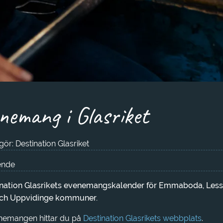
nemang i Glasriket
ör: Destination Glasriket
nde
ination Glasrikets evenemangskalender för Emmaboda, Less
ch Uppvidinge kommuner.
nemangen hittar du på
Destination Glasrikets webbplats
.