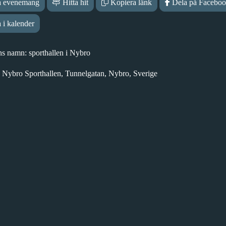
 evenemang
Hitta hit
Kopiera länk
Dela på Facebo
 i kalender
ns namn: sporthallen i Nybro
 Nybro Sporthallen, Tunnelgatan, Nybro, Sverige