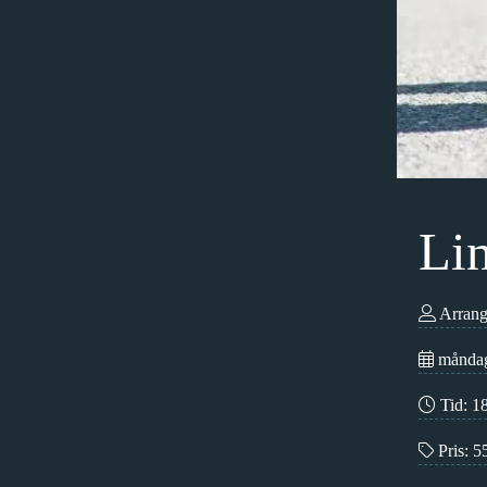
Li
Arrang
måndag
Tid:
18
Pris: 5