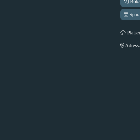
Boka
Spara
Platse
Adress: