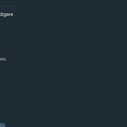
digare
nce.