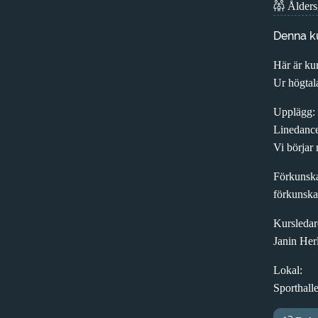
Ålders
Denna ku
Här är kur
Ur högtala
Upplägg:
Linedance 
Vi börjar 
Förkunsk
förkunskap
Kursledar
Janin Her
Lokal:
Sporthall