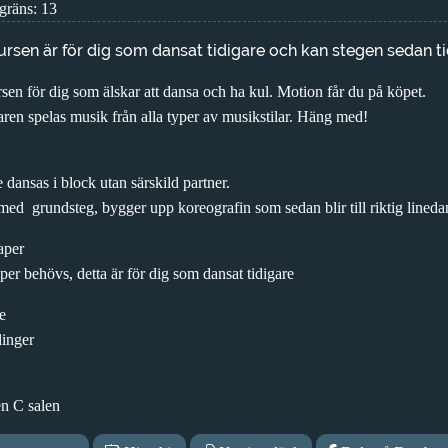
gräns: 13
rsen är för dig som dansat tidigare och kan stegen sedan ti
sen för dig som älskar att dansa och ha kul. Motion får du på köpet.
ren spelas musik från alla typer av musikstilar. Häng med!
dansas i block utan särskild partner.
med grundsteg, bygger upp koreografin som sedan blir till riktig lineda
aper
er behövs, detta är för dig som dansat tidigare
e
linger
en C salen