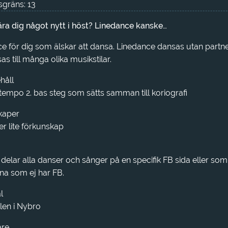
gräns: 13
lära dig något nytt i höst? Linedance kanske…
e för dig som älskar att dansa. Linedance dansas utan partn
s till många olika musikstilar.
håll
 tempo 2. bas steg som sätts samman till koriografi
kaper
er lite förkunskap
delar alla danser och sånger på en specifik FB sida eller som 
na som ej har FB.
l
len i Nybro
are