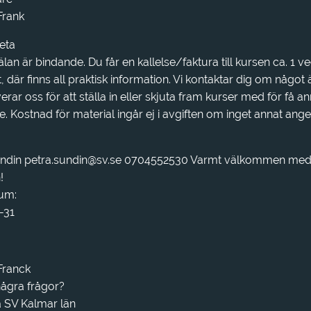
Frank
veta
lan är bindande. Du får en kallelse/faktura till kursen ca. 1 v
, där finns all praktisk information. Vi kontaktar dig om något 
erar oss för att ställa in eller skjuta fram kurser med för få 
e. Kostnad för material ingår ej i avgiften om inget annat ange
undin petra.sundin@sv.se 0704552530 Varmt välkommen med
!
um:
-31
Franck
ågra frågor?
 SV Kalmar län