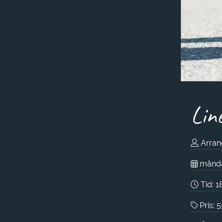
Lin
Arran
månda
Tid:
1
Pris: 5