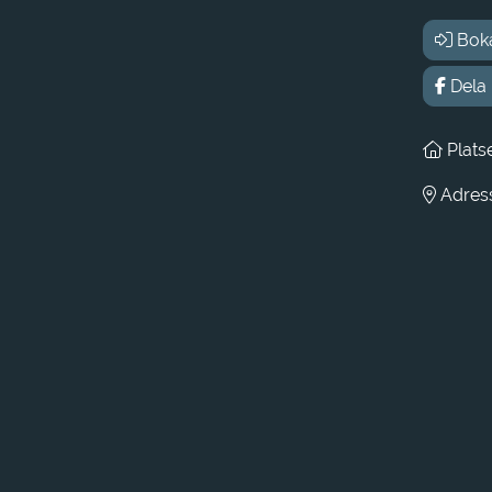
Bok
Dela
Plats
Adress