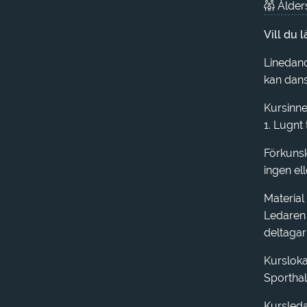
Ålders
Vill du 
Linedanc
kan dansa
Kursinne
1. Lugnt
Förkuns
ingen ell
Material
Ledaren 
deltagar
Kursloka
Sporthal
Kursled