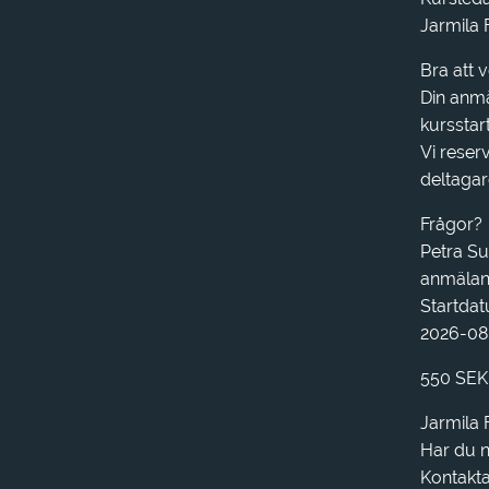
Jarmila 
Bra att 
Din anmä
kursstart
Vi reserv
deltagar
Frågor?
Petra S
anmälan
Startdat
2026-08
550 SEK
Jarmila 
Har du n
Kontakta