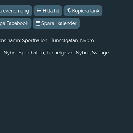
a evenemang
Hitta hit
Kopiera länk
 på Facebook
Spara i kalender
ens namn: Sporthallen , Tunnelgatan, Nybro
: Nybro Sporthallen, Tunnelgatan, Nybro, Sverige