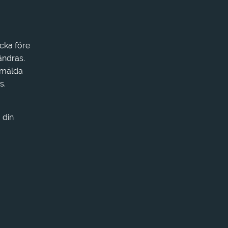
ecka före
ändras.
anmälda
s.
 din