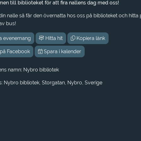
n till biblioteket för att fira nallens dag med oss!
in nalle så får den övernatta hos oss på biblioteket och hitta
av bus!
a evenemang
Hitta hit
Kopiera länk
 på Facebook
Spara i kalender
ens namn: Nybro bibliotek
: Nybro bibliotek, Storgatan, Nybro, Sverige