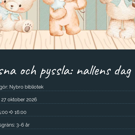
sna och pyssla: nallens dag
ör: Nybro bibliotek
g 27 oktober 2026
5:00
16:00
gräns: 3-6 år