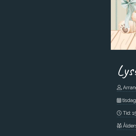
Lys
Arrang
tisda
Tid:
1
Ålders