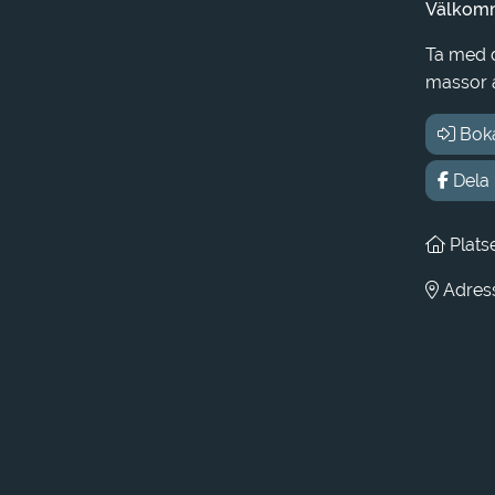
Välkomme
Ta med d
massor 
Bok
Dela
Plats
Adress