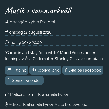
Musik i sommarkväll
Arrangör: Nybro Pastorat
onsdag 12 augusti 2026
Tid:
19:00
20:00
”Come in and stay for a while” Mixed Voices under
ledning av Åsa Cederholm. Stanley Gustavsson, piano.
Hitta hit
Kopiera länk
Dela på Facebook
Spara i kalender
Platsens namn: Kråksmåla kyrka
Adress: Kråksmåla kyrka, Alsterbro, Sverige