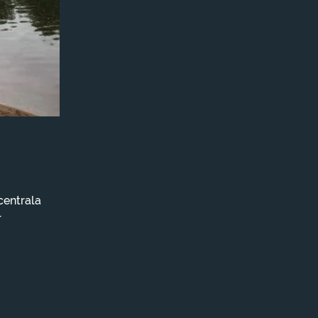
centrala
r