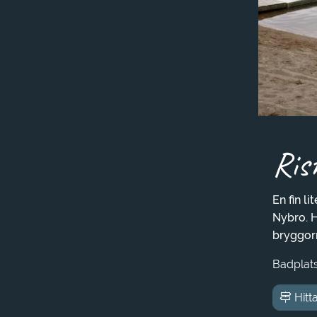
Ris
En fin l
Nybro. H
bryggorn
Badplat
Hitta