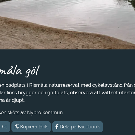
måla göl
iten badplats i Rismåla naturreservat med cykelavstånd från 
är finns bryggor och grillplats, observera att vattnet utanfö
a är djupt.
sen sköts av Nybro kommun.
 hit
Kopiera länk
Dela på Facebook